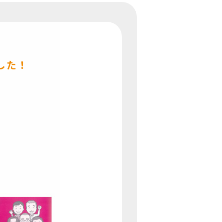
した！
）