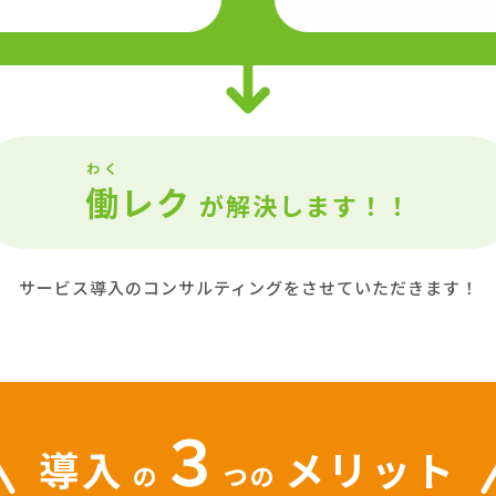
わく
働
レク
が解決します！！
サービス導入のコンサルティングを
させていただきます！
３
導入
メリット
の
つの